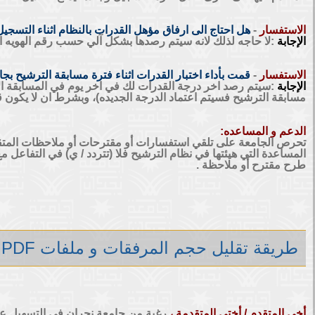
الاستفسار
-
هل احتاج الى ارفاق مؤهل القدرات بالنظام اثناء التسجي
الإجابة
:لا حاجه لذلك لانه سيتم رصدها بشكل آلي حسب رقم الهويه ال
الاستفسار
-
قمت بأداء اختبار القدرات اثناء فترة مسابقة الترشيح ب
الإجابة
:سيتم رصد اخر درجة القدرات لك في اخر يوم في المسابقة الاك
مسابقة الترشيح فسيتم اعتماد الدرجة الجديده)، وبشرط ان لا يكون
الدعم و المساعده:
تحرص الجامعة على تلقي استفسارات أو مقترحات أو ملاحظات المتقد
المساعدة التي هيئتها في نظام الترشيح فلا (تتردد / ي) في التفاعل مع
طرح مقترح أو ملاحظة .
طريقة تقليل حجم المرفقات و ملفات PDF
أخي المتقدم / أختي المتقدمة ،
رغبة من جامعة نجران في التسهيل على 