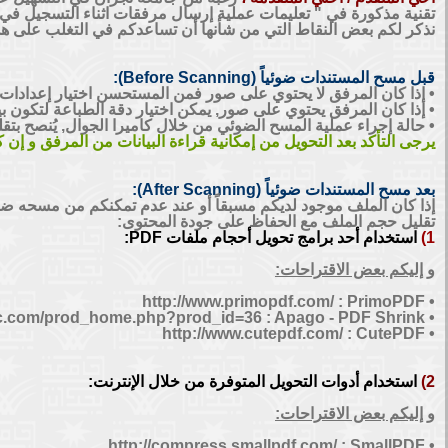
تقنية مذكورة في " تعليمات عملية إرسال مرفقات اثناء التسجيل في 
نذكر لكم بعض النقاط التي من شأنها أن تساعدكم في التغلب على هذ
قبل مسح المستندات ضوئياً (Before Scanning):
• إذا كان المرفق لا يحتوي على صور فمن المستحسن اختيار إعدادات المسح الضوئ
• إذا كان المرفق يحتوي على صور, يمكن اختيار دقة الطباعة لتكون بين 0dpi – 200dpi
• حالة إجراء عملية المسح الضوئي من خلال كاميرا الجوال, يُنصح بتقل
يرجى التأكد بعد التحويل من إمكانية قراءة البيانات من المرفق و إن ك
بعد مسح المستندات ضوئياً (After Scanning):
إذا كان الملف موجود لديكم مسبقاً أو عند عدم تمكنكم من مسحه ضوئيا
تقليل حجم الملف مع الحفاظ على جودة المحتوى:
1)
استخدام أحد برامج تحويل أحجام ملفات PDF:
و إليكم بعض الاقتراحات:
• http://www.primopdf.com/ : PrimoPDF
• http://www.apagoinc.com/prod_home.php?prod_id=36 : Apago - PDF Shrink
• http://www.cutepdf.com/ : CutePDF
2)
استخدام أدوات التحويل المتوفرة من خلال الإنترنت:
و إليكم بعض الاقتراحات:
• http://compress.smallpdf.com/ : SmallPDF