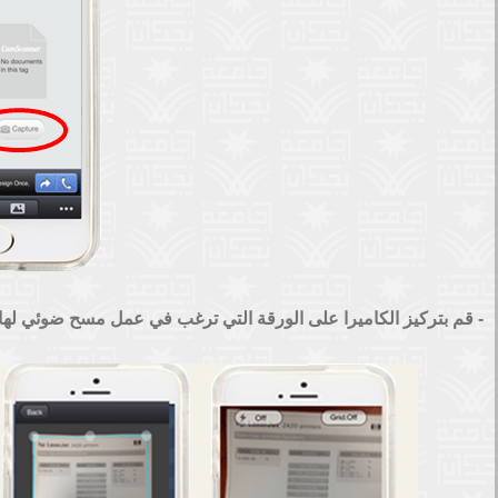
- قم بتركيز الكاميرا على الورقة التي ترغب في عمل مسح ضوئي له