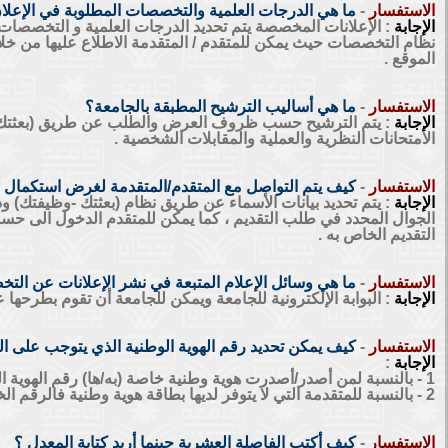
الاستفسار
-
ما هي الدرجات العلمية والتخصصات المطلوبة في الإعلا
الإجابة
: الإعلانات المخصصة يتم تحديد الدرجات العلمية و التخصص
نظام التخصصات حيث يمكن للمتقدم / المتقدمة الاطلاع عليها من خل
الموقع .
الاستفسار
-
ما هي أساليب الترشيح المطبقة بالجامعة؟
الإجابة
: يتم الترشيح حسب ظروف العرض والطلب عن طريق (بعثتك 
الامتحانات النظرية والعملية والمقابلات الشخصية .
الاستفسار
-
كيف يتم التواصل مع المتقدم/المتقدمة لغرض استكمال 
الإجابة
: يتم تحديد بيانات الأسماء عن طريق نظام (بعثتك -وظيفتك) وذ
الجوال المحدد في طلب التقديم ، كما يمكن للمتقدم الدخول الى حس
التقديم الخاص به .
الاستفسار
-
ما هي وسائل الإعلام المتبعة في نشر الإعلانات عن ال
الإجابة
: البوابة الإلكترونية للجامعة ويمكن للجامعة أن تقوم بطرحها 
الاستفسار
-
كيف يمكن تحديد رقم الهوية الوطنية الذي يتوجب على ال
الإجابة
:
1 - بالنسبة لمن أصدر/أصدرت هوية وطنية خاصة (به/ها) رقم الهوية الوطنية هو الرقم الخاص به.
2 - بالنسبة للمتقدمة التي لا يتوفر لديها بطاقة هوية وطنية فالرقم الخاص بها هو الرقم المقابل لأسمها في سجل العائلة لوليها.
الاستفسار
-
كيف أكتب الفاصلة العشرية حينما أريد كتابة المعدل ؟