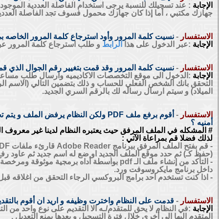
الإجابة
: عند تسجيلك للنسبة يرجى استخدام الفاصلة العددية الموجودة 
جهازك مكتبي ، أما إذا كان جهازك محمول فسوف تجد الفاصلة العددية بالضغط على ا
الاستفسار
-
نسيت كلمة المرور وأود استرجاع كلمة المرور الخاصه ب
الإجابة
:عبر الدخول على هذا
الرابط
و طلب استرجاع كلمة المرور عبر
الاستفسار
-
نسيت كلمة المرور وقد قمت بتغيير رقم الجوال الذي قمت
الإجابة
:الدخول الى موقع التخصصات الاكاديميه وارسال طلب مساعدة
التحقق بانك الشخص الفعلي للحساب و ذلك بتضمين التالي (الاسم الرباع
الميلاد) و سيتم ارسال رساله لك بالرقم السري الجديد.
الاستفسار
-
أقوم برفع ملف PDF ولكن النظام يرفض ال
أمنيه ؟
# المشكله في الملف المرفق حيث يعتبره النظام لدينا غير معروف ا
لذلك فضلا قم بمراعاة الآتي :
(حفظ كـ) ثم حدد موقع الملف الجديد او ضع له اسم جديد ثم عاود رفع 
داخل برنامج مايكروسوفت ورد.
- اذا كنت تستخدم احد برامج البروكسي الرجاء التحقق من اغلاقه قبل
الاستفسار
-
قدمت على النظام واخترت وظيفه و اريد ان أقوم بالتق
الإجابة
:في النظام لا يحق للمتقدم/ـه الا التقديم على نوع واحد من 
المتقدم اليها الى أخرى خلال فترة التسجيل و بعدها يمنع التعديل .