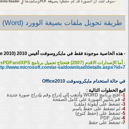
طريقة تحويل ملفات بصيغة الوورد (Word) إلى ملفات بصيغة (PDF)
- هذه الخاصية موجودة فقط في مايكروسوفت أفيس 2010 (Microsoft Office 2010) أو الإصدارات الاحدث.
-
أما الإصدارات الاقدم (2007) فتحتاج تحميل برنامج SaveAsPDFandXPS قم بتحميل الأداة من الرابط المباشر التالي
ttp://www.microsoft.com/ar-sa/download/details.aspx?id=7
في حالة استخدام مايكروسوفت Office2010
اتبع الخطوات التالية :
1-
افتح برنامج WORD وأذهب إلى إدراج وقم بإدراج صورة جديدة
2-
قم بتكبير الصورة على كامل الصفحة
3-
تضغط على أيقونة (ملف)
4-
ثم تضغط على حفظ باسم
5-
تضغط على (حفظ كنوع)
6-
تختار PDF
7-
تضغط على حفظ