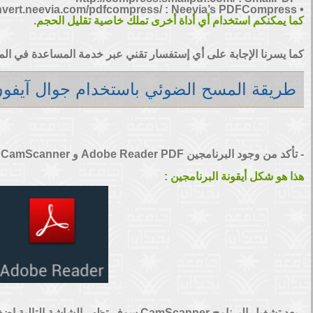
• http://convert.neevia.com/pdfcompress/ : Neevia’s PDFCompress
كما يمكنكم استخدام أي أداة أخرى تملك خاصية تقليل الحجم.
كما يسرنا الإجابة على أي إستفسار تقني عبر خدمة المساعدة في الم
طريقة المسح الضوئي باستخدام جوال آيفو
- تأكد من وجود البرنامجين Adobe Reader PDF و CamScanner على جهازك. فإذا لم يكون موجودين قم بتحميلهم من Apple Store .
هذا هو شكل أيقونة البرنامجين :
- بعد تشغيل البرنامج CamScanner سوف تظهر الشاشة التالية اضغط على أيقونة Capture كما هو موضح في الصورة.