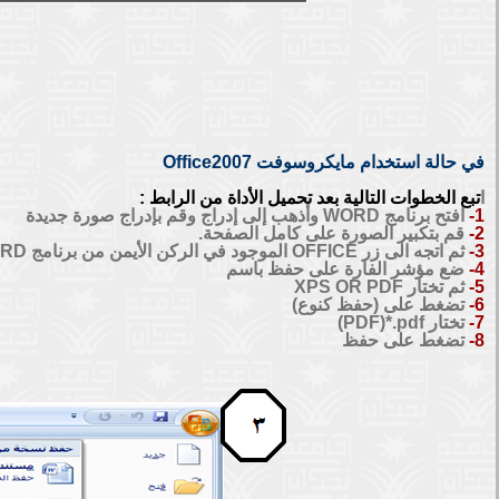
في حالة استخدام مايكروسوفت Office2007
ا
تبع الخطوات التالية بعد تحميل الأداة من الرابط :
1-
افتح برنامج WORD وأذهب إلى إدراج وقم بإدراج صورة جديدة
2-
قم بتكبير الصورة على كامل الصفحة.
3-
ثم اتجه الى زر OFFICE الموجود في الركن الأيمن من برنامج WORD
4-
ضع مؤشر الفارة على حفظ باسم
5-
ثم تختار XPS OR PDF
6-
تضغط على (حفظ كنوع)
7-
تختار PDF)*.pdf)
8-
تضغط على حفظ