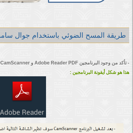
طريقة المسح الضوئي باستخدام جوال سام
- تأكد من وجود البرنامجين Adobe Reader PDF و CamScanner على جهازك. فإذا لم يكون موجودين قم بتحميلهم من سوق Play .
هذا هو شكل أيقونة البرنامجين :